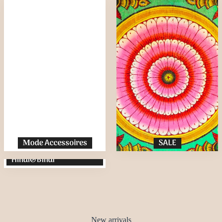
ode Accessoires
SALE
M
Het verhaal achter
Hindi&Bindi
New arrivals