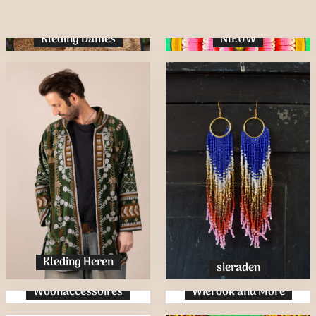
Kleding Dames
NIEUW
Kleding Heren
sieraden
Woonaccessoires
Wierook and More