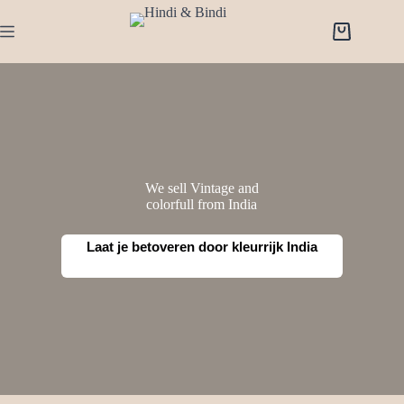
Ga
naar
Winkelwage
de
inhoud
We sell Vintage and
colorfull from India
Laat je betoveren door kleurrijk India