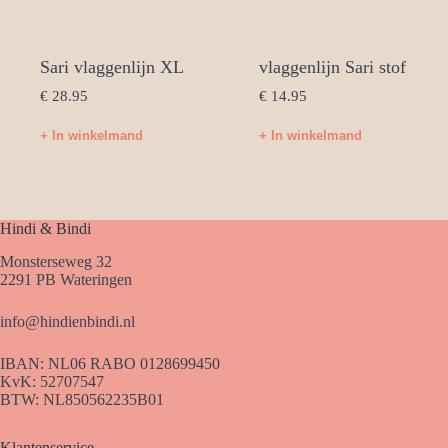
Sari vlaggenlijn XL
vlaggenlijn Sari stof
€
28.95
€
14.95
+ In winkelmand
+ In winkelmand
Hindi & Bindi
Monsterseweg 32
2291 PB Wateringen
info@hindienbindi.nl
IBAN: NL06 RABO 0128699450
KvK: 52707547
BTW: NL850562235B01
Klantenservice